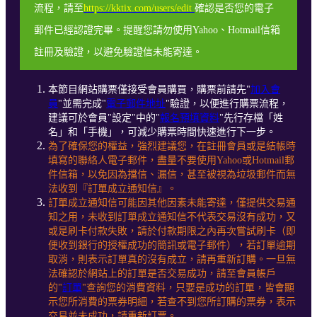
流程，請至
https://kktix.com/users/edit
確認是否您的電子
郵件已經認證完畢。提醒您請勿使用Yahoo、Hotmail信箱
註冊及驗證，以避免驗證信未能寄達。
本節目網站購票僅接受會員購買，購票前請先"
加入會
員
"並需完成"
電子郵件地址
"驗證，以便進行購票流程，
建議可於會員"設定"中的"
報名預填資料
"先行存檔「姓
名」和「手機」，可減少購票時間快速進行下一步。
為了確保您的權益，強烈建議您，在註冊會員或是結帳時
填寫的聯絡人電子郵件，盡量不要使用Yahoo或Hotmail郵
件信箱，以免因為擋信、漏信，甚至被視為垃圾郵件而無
法收到『訂單成立通知信』。
訂單成立通知信可能因其他因素未能寄達，僅提供交易通
知之用，未收到訂單成立通知信不代表交易沒有成功，又
或是刷卡付款失敗，請於付款期限之內再次嘗試刷卡（即
便收到銀行的授權成功的簡訊或電子郵件），若訂單逾期
取消，則表示訂單真的沒有成立，請再重新訂購。一旦無
法確認於網站上的訂單是否交易成功，請至會員帳戶
的"
訂單
"查詢您的消費資料，只要是成功的訂單，皆會顯
示您所消費的票券明細，若查不到您所訂購的票券，表示
交易並未成功，請重新訂票。