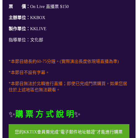
票 價：
On Live 直播票 $150
主辦單位：
KKBOX
製作單位：
KKLIVE
指導單位：文化部
*本節目總長約60-75分鐘。(實際演出長度依現場直播為準)
*本節目不設有字幕。
*本節目無法於北韓進行直播；即使已完成門票購買，如果您居
住於上述地區也無法觀看。
✨
購 票 方 式 說 明
✨
您的KKTIX會員需完成"電子郵件地址驗證"才能進行購票