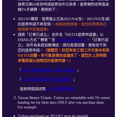
換票日期以收到申請退票信件日為準，退票需酌收票面金
額5%手續費，範例如下：
2021/9/1購買，退票截止日為2021/9/4(含)，2021/9/5(含)起
的退票申請不再受理。
(經系統查詢後，如您的票券為已
使用將不受理退票)
請將「訂單已成立」 信件及「KKTIX退票申請書」以
EMAIL方式＂轉寄＂至
support@kktix.com
，「訂單已成
立」 信件為系統自動傳送，請勿直接回覆，避免收不到
您的退票申請。
（提醒您！如您來信三個工作天後未收到
KKTIX回覆，有可能是擋信或漏信了，請您於上班時間
來電客服以保障您的退票申請。）
「
KKTIX退票申請書（信用卡刷退）
」
「
KKTIX退票申請書（現金匯款）
」
退款時間請詳閱
KKTIX退換票規定
Taiwan Return Tickets: Tickets are refundable with 5% return
handing fee for three days ONLY after you purchase them.
For example:
Tickets purchased on 2021/9/1 must be emailed