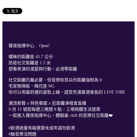
聲夜指揮中心... Open!
曖昧的距離是 45.7 公分
防疫社交距離是 1.5 米
想看表演的渴望與行動，必須零距離
社交距離仍屬必要，但音樂和耳朵的距離強制為 0
宅家無隔板、梅花座 NG
你可以用最舒適的姿態上線，感受充滿餐酒香氣的 LIVE VIBE
潮流新聲 x 特色餐館 x 近距離演唱會直播
9 月 15 號起每週三晚間 8 點，三場微醺生活提案
一起進入聲夜指揮中心，體驗最 chill 的音樂社交距離❤️
#飲酒過量有礙健康未成年請勿飲酒
#酗音樂沒問題