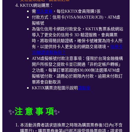
KKTIX網站購票：
需
加入會員
，每位KKTIX會員限購1張
付款方式：信用卡(VISA/MASTER/JCB)、ATM虛
擬帳號
為強化信用卡網路付款安全，KKTIX售票系統網站
導入了更安全的信用卡 3D 驗證服務，會員購票
時，將取得簡訊驗證碼，確保卡號確實為持卡人所
有，以提供持卡人更安全的網路交易環境。
信用卡
3D驗證流程為何？
ATM虛擬帳號付款注意事項：僅限於台灣金融機構
開戶所核發之提款卡並已開通「非約定帳戶轉帳」
之功能，每筆訂單若超過$30,000無法選擇ATM虛
擬帳號付款，請務必於期限內付款，逾期未付款訂
單將會自動取消
KKTIX購票流程圖示說明
請點我
注 意 事 項
✨
✨
本活動消費者請求退換票之時限為購買票券後3日內(不含
購票日)，購買票券後第4日起不接受退換票申請，請求退