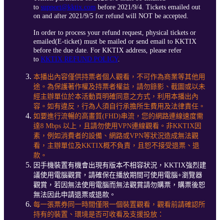
to
support@kktix.com
before 2021/9/4. Tickets emailed out
on and after 2021/9/5 for refund will NOT be accepted.
In order to process your refund request, physical tickets or
emailed(E-ticket) must be mailed or send email to KKTIX
before the due date. For KKTIX address, please refer
to
KKTIX REFUND POLICY
.
本播出內容僅供持票者個人觀看，不可作為商業等其他用
途。為保護著作權及持票者權益，請勿錄影、截圖或以未
經主辦單位於本活動頁明確同意之方式，利用本播出內
容。如有違反，行為人須自行承擔所生費用及法律責任。
如要進行流暢的高畫質(FHD)串流，您的網路連線速度需
達8 Mbps 以上，且請勿使用VPN連線觀看。非KKTIX因
素，例如消費者的設備、網路或VPN等狀況造成無法觀
看，主辦單位及KKTIX概不負責，且恕不接受退票、退
款。
因手機裝置有機會出現有版本不相容狀況，KKTIX強烈建
議使用電腦觀賞，請確保在播放期間可使用電腦+瀏覽器
觀賞，若因無法使用電腦而無法觀賞請勿購票，購票後恕
無法因此申請退票或退款。
每一張票券同一時間僅限一個裝置觀看，觀看前請確認所
持有的裝置、環境是否可收看及支援投放：